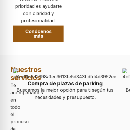
prioridad es ayudarte
con claridad y
profesionalidad.
Conócenos
más
Nuestros
servicios
Compra de plazas de parking
Te
Buscamos la mejor opción para ti según tus
B
acompañamos
necesidades y presupuesto.
en
todo
el
proceso
de