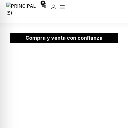
0
Compra y venta con confianza
Tu plaza de parking ideal
En Montserrat Cuadro León te ayudamos a
comprar o vender tu plaza de parking sin
complicaciones. Ofrecemos un trato directo,
cercano y profesional.